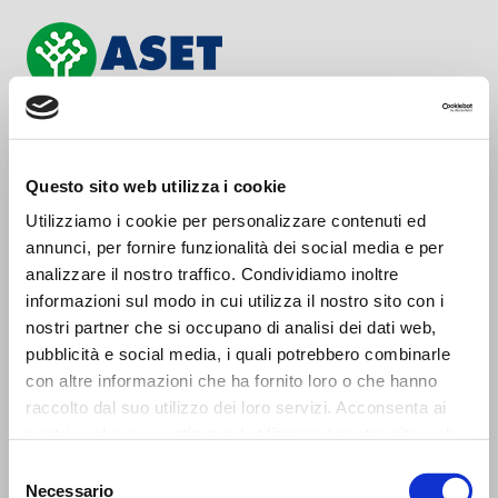
Login
Per accedere al portale inserire username e password scelti in fase di
Questo sito web utilizza i cookie
registrazione e premere il tasto 'Accedi'.
Utilizziamo i cookie per personalizzare contenuti ed
Premere il tasto 'Registrati' per effettuare la registrazione.
annunci, per fornire funzionalità dei social media e per
analizzare il nostro traffico. Condividiamo inoltre
Il servizio “sportello Web TARI” sarà completamente rinnovato.
informazioni sul modo in cui utilizza il nostro sito con i
L’attuale sportello rimane valido esclusivamente per il Servizio Idrico
nostri partner che si occupano di analisi dei dati web,
Integrato e per quanto già registrato in relazione al servizio TARI.
pubblicità e social media, i quali potrebbero combinarle
con altre informazioni che ha fornito loro o che hanno
Benvenuto nel nuovo Sportello Clienti.
Per accedere è necessario effettuare una nuova registrazione,
raccolto dal suo utilizzo dei loro servizi. Acconsenta ai
cliccando sul bottone ‘Registrati’.
nostri cookie se continua ad utilizzare il nostro sito web.
Le credenziali del vecchio sportello non sono più valide.
Selezione
Verrà richiesto il codice di servizio presente sul frontespizio
Necessario
dell’ultima bolletta.
del